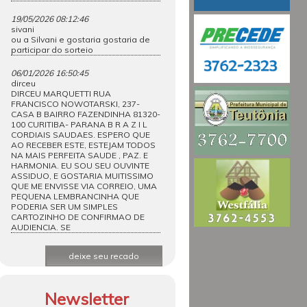
19/05/2026 08:12:46
sivani
ou a Silvani e gostaria gostaria de
participar do sorteio
06/01/2026 16:50:45
dirceu
DIRCEU MARQUETTI RUA
FRANCISCO NOWOTARSKI, 237-
CASA B BAIRRO FAZENDINHA 81320-
100 CURITIBA- PARANA B R A Z I L
CORDIAIS SAUDAES. ESPERO QUE
AO RECEBER ESTE, ESTEJAM TODOS
NA MAIS PERFEITA SAUDE , PAZ. E
HARMONIA. EU SOU SEU OUVINTE
ASSIDUO, E GOSTARIA MUITISSIMO
QUE ME ENVISSE VIA CORREIO, UMA
PEQUENA LEMBRANCINHA QUE
PODERIA SER UM SIMPLES
CARTOZINHO DE CONFIRMAO DE
AUDIENCIA. SE
deixe seu recado
Newsletter