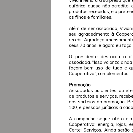
Viviani lembra a surpresa que 
eufórica, quase não acreditei 
produtos recebidos, ela preten
os filhos e familiares.
Além de ser associada, Vivian
seu agradecimento à Cooperat
recebi. Agradeço imensamente
seus 70 anos, e agora eu faço p
O presidente destacou a a
associada. “Isso valoriza ain
façam bom uso de tudo e qu
Cooperativa”, complementou.
Promoção
Associados ou clientes, ao e
de produtos e serviços, rece
dos sorteios da promoção. Pe
100, e pessoas jurídicas a cad
A campanha segue até o dia 
Cooperativa: energia, lojas, 
Certel Serviços. Ainda serão