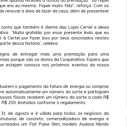
teve quando recebeu a notícia da premiação. “Eu fiquei
que era eu mesmo. Fiquei muito feliz”, reforça. Com os
de renovar a área de lazer da casa, além de presentear
i conta que também é cliente das Lojas Certel e deixa
iva. “Muita gratidão por esse presente lindo que eu
 à Certel por fazer isso por seus associados nestes
arte dessa história”, celebra.
legria de entregar mais uma premiação para uma
da mais porque são os donos da Cooperativa. Espero que
e estejam conosco nos próximos eventos da nossa
fetuarem o pagamento da fatura de energia ou compras
bem automaticamente um número da sorte e participam
ssoas físicas recebem um número da sorte a cada R$
a R$ 200, limitados conforme o regulamento.
31 de agosto e é válida para todos os negócios da
estruturas de concreto, comercializadora de energia e
 sorteados um Fiat Pulse 0km, modelo Audace híbrido