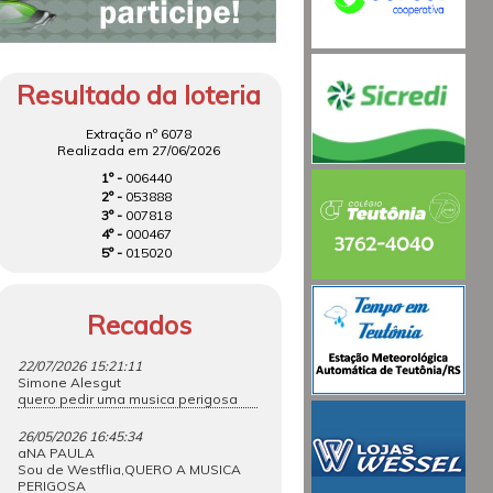
Resultado da loteria
Extração nº 6078
Realizada em 27/06/2026
1º -
006440
2º -
053888
3º -
007818
4º -
000467
5º -
015020
Recados
22/07/2026 15:21:11
Simone Alesgut
quero pedir uma musica perigosa
26/05/2026 16:45:34
aNA PAULA
Sou de Westflia,QUERO A MUSICA
PERIGOSA