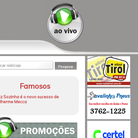
Famosos
iz Sozinha é o novo sucesso de
ilherme Mecca