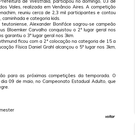
efeitura de Westfália, participou no domingo, 03 de
 dos Vales, realizada em Venâncio Aires. A competição
achim, reuniu cerca de 2,3 mil participantes e contou
 caminhada e categoria kids.
 teutoniense, Alexander Bonifáce sagrou-se campeão
us Bloemker Carvalho conquistou o 2º lugar geral nos
 garantiu o 3º lugar geral nos 3km.
thmund ficou com a 2ª colocação na categoria de 15 a
cação Física Daniel Grahl alcançou o 5º lugar nos 3km,
ão para as próximas competições da temporada. O
dia 09 de maio, no Campeonato Estadual Adulto, que
egre.
mester
voltar