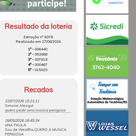
Resultado da loteria
Extração nº 6078
Realizada em 27/06/2026
1º -
006440
2º -
053888
3º -
007818
4º -
000467
5º -
015020
Recados
22/07/2026 15:21:11
Simone Alesgut
quero pedir uma musica perigosa
26/05/2026 16:45:34
aNA PAULA
Sou de Westflia,QUERO A MUSICA
PERIGOSA