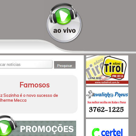
Famosos
iz Sozinha é o novo sucesso de
ilherme Mecca