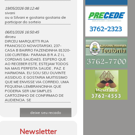
19/05/2026 08:12:46
sivani
ou a Silvani e gostaria gostaria de
participar do sorteio
06/01/2026 16:50:45
dirceu
DIRCEU MARQUETTI RUA
FRANCISCO NOWOTARSKI, 237-
CASA B BAIRRO FAZENDINHA 81320-
100 CURITIBA- PARANA B R A Z I L
CORDIAIS SAUDAES. ESPERO QUE
AO RECEBER ESTE, ESTEJAM TODOS
NA MAIS PERFEITA SAUDE , PAZ. E
HARMONIA. EU SOU SEU OUVINTE
ASSIDUO, E GOSTARIA MUITISSIMO
QUE ME ENVISSE VIA CORREIO, UMA
PEQUENA LEMBRANCINHA QUE
PODERIA SER UM SIMPLES
CARTOZINHO DE CONFIRMAO DE
AUDIENCIA. SE
deixe seu recado
Newsletter