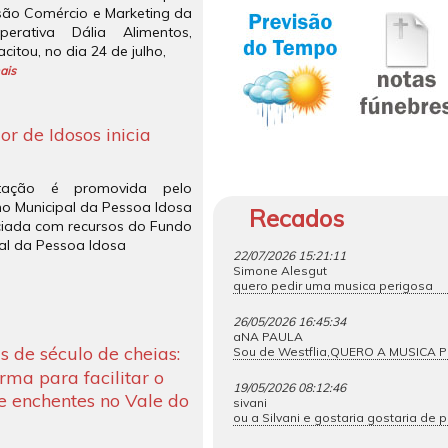
isão Comércio e Marketing da
perativa Dália Alimentos,
citou, no dia 24 de julho,
ais
r de Idosos inicia
itação é promovida pelo
o Municipal da Pessoa Idosa
Recados
ciada com recursos do Fundo
al da Pessoa Idosa
22/07/2026 15:21:11
Simone Alesgut
quero pedir uma musica perigosa
26/05/2026 16:45:34
aNA PAULA
de século de cheias:
Sou de Westflia,QUERO A MUSICA 
ma para facilitar o
19/05/2026 08:12:46
re enchentes no Vale do
sivani
ou a Silvani e gostaria gostaria de p