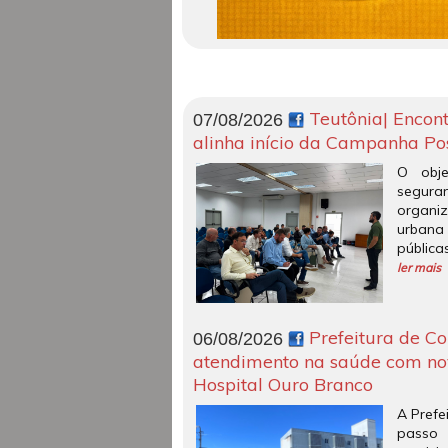
Teutônia| Encont
07/08/2026
alinha início da Campanha Po
O obje
segu
organi
urbana 
pública
ler mais
Prefeitura de Co
06/08/2026
atendimento na saúde com no
Hospital Ouro Branco
A Prefe
passo