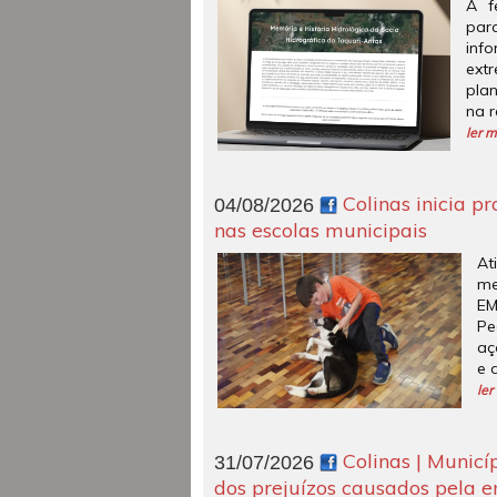
A f
pa
inf
ext
pla
na 
ler m
Colinas inicia pr
04/08/2026
nas escolas municipais
At
me
E
Pe
aç
e 
ler
Colinas | Municí
31/07/2026
dos prejuízos causados pela e