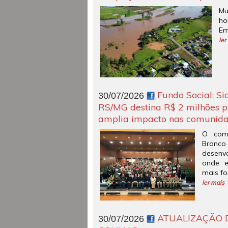
M
ho
Em
ler
Fundo Social: Si
30/07/2026
RS/MG destina R$ 2 milhões pa
amplia impacto nas comunid
O comp
Bra
desenv
onde e
mais fo
ler mais
ATUALIZAÇÃO D
30/07/2026