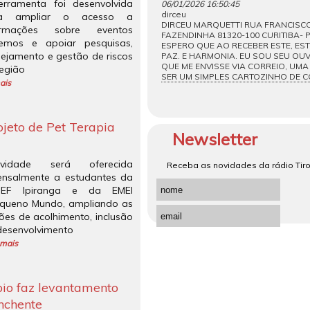
erramenta foi desenvolvida
06/01/2026 16:50:45
dirceu
ra ampliar o acesso a
DIRCEU MARQUETTI RUA FRANCISCO
ormações sobre eventos
FAZENDINHA 81320-100 CURITIBA- P
remos e apoiar pesquisas,
ESPERO QUE AO RECEBER ESTE, EST
nejamento e gestão de riscos
PAZ. E HARMONIA. EU SOU SEU OUV
QUE ME ENVISSE VIA CORREIO, U
região
SER UM SIMPLES CARTOZINHO DE C
ais
ojeto de Pet Terapia
Newsletter
ividade será oferecida
Receba as novidades da rádio Tirol
nsalmente a estudantes da
MEF Ipiranga e da EMEI
queno Mundo, ampliando as
ões de acolhimento, inclusão
desenvolvimento
 mais
pio faz levantamento
nchente