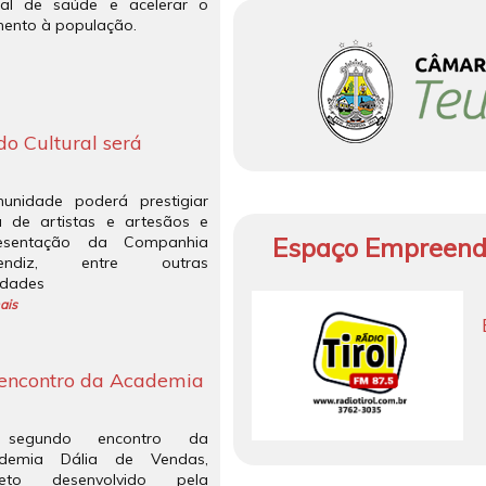
pal de saúde e acelerar o
mento à população.
 Cultural será
unidade poderá prestigiar
ra de artistas e artesãos e
Espaço Empreend
esentação da Companhia
rendiz, entre outras
idades
ais
 encontro da Academia
segundo encontro da
demia Dália de Vendas,
jeto desenvolvido pela