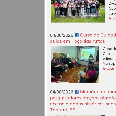
Div
Coo
capa
ler m
Curso de Cuidado
04/08/2026
aulas em Poço das Antas
Capac
Conselh
e finan
Municip
ler mais
Memória de mais 
04/08/2026
pesquisadores lançam platafor
acesso a dados históricos sob
Taquari, RS