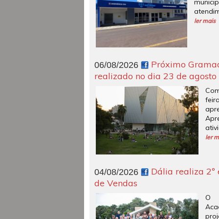
munici
atendi
ler mais
Próximo Gramado
06/08/2026
realizado no dia 23 de agosto
Com
fei
apr
Ap
ativ
ler m
Dália realiza 2º
04/08/2026
de Vendas
O 
Aca
pro