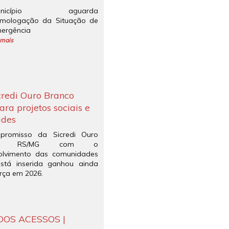
unicípio aguarda
mologação da Situação de
ergência
 mais
credi Ouro Branco
ra projetos sociais e
ades
romisso da Sicredi Ouro
nco RS/MG com o
olvimento das comunidades
stá inserida ganhou ainda
rça em 2026.
OS ACESSOS |