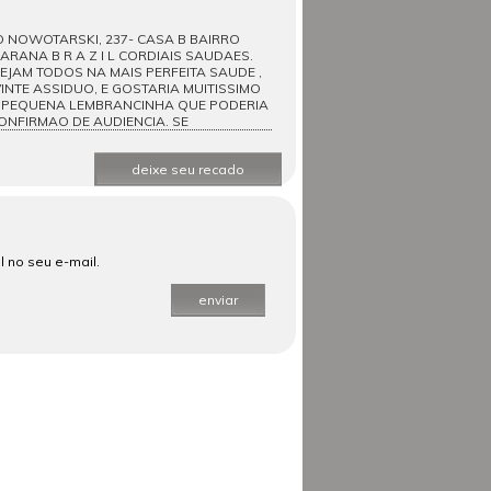
 NOWOTARSKI, 237- CASA B BAIRRO
ARANA B R A Z I L CORDIAIS SAUDAES.
EJAM TODOS NA MAIS PERFEITA SAUDE ,
INTE ASSIDUO, E GOSTARIA MUITISSIMO
MA PEQUENA LEMBRANCINHA QUE PODERIA
ONFIRMAO DE AUDIENCIA. SE
deixe seu recado
 no seu e-mail.
enviar