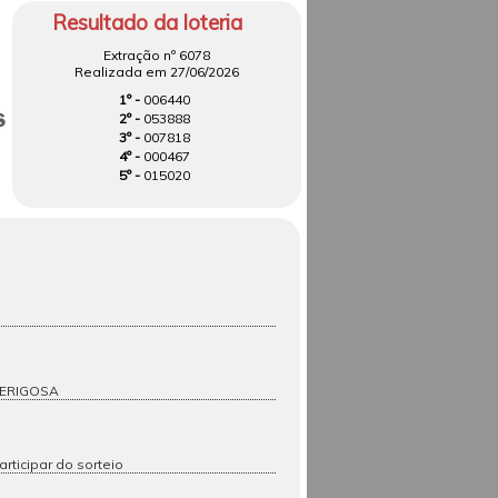
Resultado da loteria
Extração nº 6078
Realizada em 27/06/2026
1º -
006440
2º -
053888
3º -
007818
4º -
000467
5º -
015020
PERIGOSA
articipar do sorteio