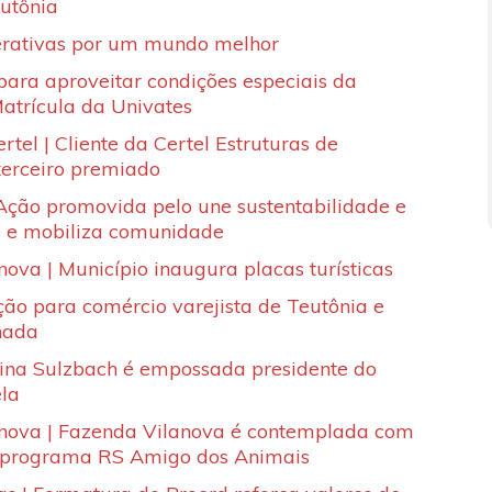
eutônia
erativas por um mundo melhor
para aproveitar condições especiais da
trícula da Univates
rtel | Cliente da Certel Estruturas de
terceiro premiado
ção promovida pelo une sustentabilidade e
e e mobiliza comunidade
ova | Município inaugura placas turísticas
ão para comércio varejista de Teutônia e
nada
brina Sulzbach é empossada presidente do
ela
nova | Fazenda Vilanova é contemplada com
 programa RS Amigo dos Animais