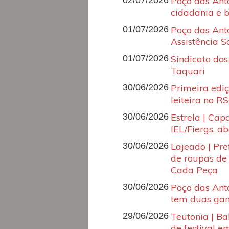
02/07/2026
Poço das Anta
cidadania e 
01/07/2026
Poço das Anta
Assistência S
01/07/2026
Sindicato do
Taquari
30/06/2026
Primeira ediç
leiteira no RS
30/06/2026
Estrela | Cap
IEL/Fiergs, ab
30/06/2026
Lajeado | Pre
de roupas de
Cada Peça
30/06/2026
Poço das Anta
tem duas ga
29/06/2026
Teutonia | Ba
de festival e